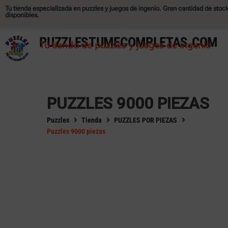
Tu tienda especializada en puzzles y juegos de ingenio. Gran cantidad de stoc
disponibles.
FILTRAR POR:
PUZZLESTUMECOMPLETAS.COM
Tu tienda de puzzles y juegos de ingenio
Disponible
Agotado
POR PIEZAS
PUZZLES 9000 PIEZAS
PUZZLES 9000 PIEZAS
Puzzles
Tienda
PUZZLES POR PIEZAS
POR MARCAS
Puzzles 9000 piezas
EDUCA
RAVENSBURGER
POR ETIQUETAS
BOSCO