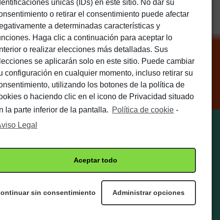
dentificaciones únicas (IDs) en este sitio. No dar su
onsentimiento o retirar el consentimiento puede afectar
egativamente a determinadas características y
unciones. Haga clic a continuación para aceptar lo
nterior o realizar elecciones más detalladas. Sus
SUSCRIBIRSE
lecciones se aplicarán solo en este sitio. Puede cambiar
u configuración en cualquier momento, incluso retirar su
onsentimiento, utilizando los botones de la política de
ookies o haciendo clic en el icono de Privacidad situado
n la parte inferior de la pantalla.
Política de cookie
-
viso Legal
Haz clic para aceptar
Aceptar todo
las cookies de
marketing y activar este
contenido
ontinuar sin consentimiento
Administrar opciones