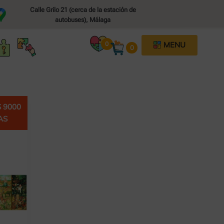
Calle Grilo 21 (cerca de la estación de
autobuses), Málaga​
PUZZLES POR PIEZAS
0
MENU
0
PUZZLES INFANTILES
PUZZLES 3D
 9000
AS
JUEGOS DE INGENIO / MESA
CLASIFICADO POR MARCAS
NOVEDADES (POR AÑO)