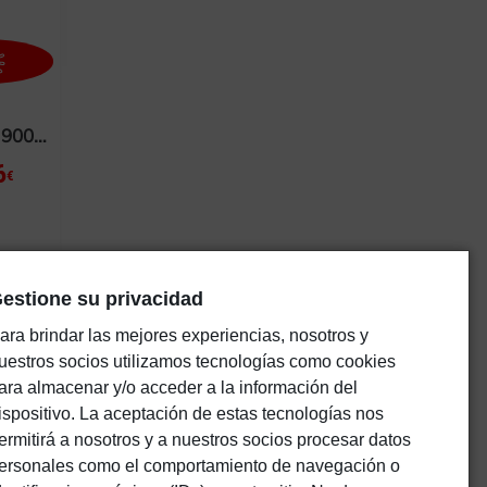
ACCESORIOS
BLOG / NOTICIAS
9000 EL JARDÍN DE LAS DELICIAS
6
€
Acceso usuario
estione su privacidad
ara brindar las mejores experiencias, nosotros y
uestros socios utilizamos tecnologías como cookies
ADIR
ara almacenar y/o acceder a la información del
AL
ispositivo. La aceptación de estas tecnologías nos
RRIT
ermitirá a nosotros y a nuestros socios procesar datos
O
ersonales como el comportamiento de navegación o