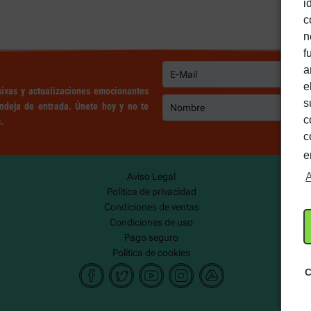
i
c
n
f
a
e
usivas y actualizaciones emocionantes
s
ndeja de entrada. Únete hoy y no te
c
.
c
e
A
Aviso Legal
Política de privacidad
Condiciones de ventas
Condiciones de uso
Pago seguro
Política de cookies
C