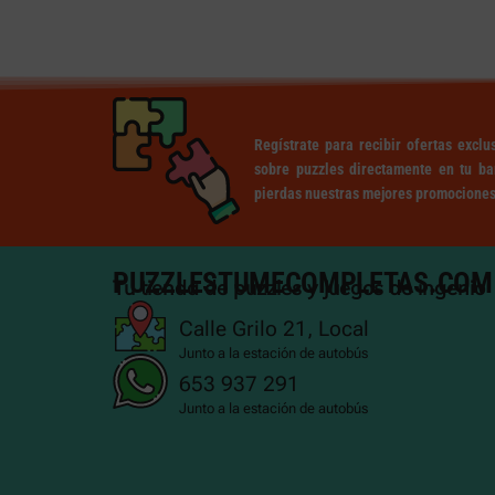
Regístrate para recibir ofertas excl
sobre puzzles directamente en tu ba
pierdas nuestras mejores promociones
PUZZLESTUMECOMPLETAS.COM
Tu tienda de puzzles y juegos de ingenio
Calle Grilo 21, Local
Junto a la estación de autobús
653 937 291
Junto a la estación de autobús