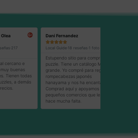
Dani Fernandez
Jose R-M.










17
Local Guide·18 reseñas·1 foto
Local Guide·34 
Estupendo sitio para comprar un
Me atendieron
ano e
puzzle. Tiene un catálogo MUY
profesionalidad
uenas
grande. Yo compré para regalo
muy rápido, er
en todas
rompecabezas japonés
llegó en segu
 a demás
hanayama y nos ha encantado.
esta tienda al
Comprad aquí y apoyamos a los
comprar en est
pequeños comercios que les
hace mucha falta.