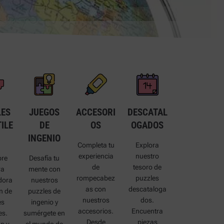
LES
JUEGOS
ACCESORI
DESCATAL
ILE
DE
OS
OGADOS
INGENIO
Completa tu
Explora
experiencia
nuestro
re
Desafía tu
de
tesoro de
ra
mente con
rompecabez
puzzles
dora
nuestros
as con
descataloga
n de
puzzles de
nuestros
dos.
es
ingenio y
accesorios.
Encuentra
es.
sumérgete en
Desde
piezas