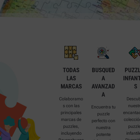
TODAS
BUSQUED
PUZZ
LAS
A
INFANT
MARCAS
AVANZAD
S
A
Colaboramo
Descub
s con las
nuest
Encuentra tu
principales
encanta
puzzle
marcas de
colecció
perfecto con
puzzles,
puzzl
nuestra
incluyendo
infantil
potente