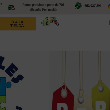
ks
Portes gratuitos a partir de 70€
653 937 291
(España Península)
IR A LA
TIENDA