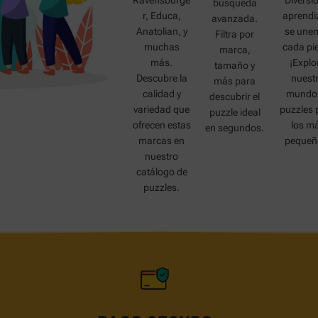
Ravensburge
Diversi
búsqueda
r, Educa,
aprendi
avanzada.
Anatolian, y
se unen
Filtra por
muchas
cada pi
marca,
más.
¡Explo
tamaño y
Descubre la
nuest
más para
calidad y
mundo
descubrir el
variedad que
puzzles 
puzzle ideal
ofrecen estas
los m
en segundos.
marcas en
pequeñ
nuestro
catálogo de
puzzles.