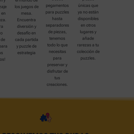
ón y
el mundo de
pegamentos
únicas que
zaje
los juegos de
para puzzles
ya no están
 en
mesa.
hasta
disponibles
eza.
Encuentra
separadores
en otros
ra
diversión y
de piezas,
lugares y
ro
desafío en
tenemos
añade
 de
cada partida
todo lo que
rarezas a tu
para
y puzzle de
necesitas
colección de
ás
estrategia
para
puzzles.
os!
preservar y
disfrutar de
tus
creaciones.