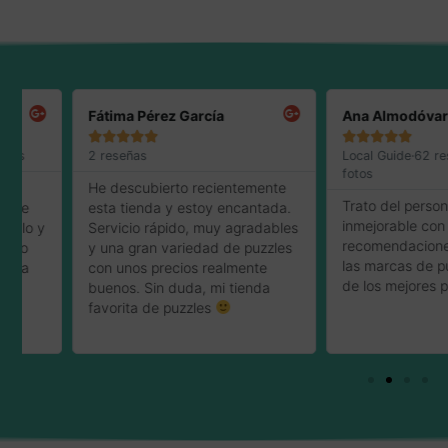
Fátima Pérez García
Ana Almodóvar Olea










2 reseñas
Local Guide·62 reseñas·2
fotos
He descubierto recientemente
Trato del personal cerc
esta tienda y estoy encantada.
inmejorable con muy b
Servicio rápido, muy agradables
recomendaciones. Tien
y una gran variedad de puzzles
las marcas de puzzles,
con unos precios realmente
de los mejores precios.
buenos. Sin duda, mi tienda
favorita de puzzles