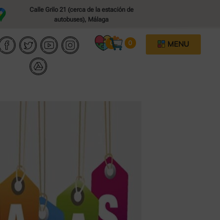
Calle Grilo 21 (cerca de la estación de
autobuses), Málaga​
PUZZLES POR PIEZAS
0
0
MENU
PUZZLES INFANTILES
PUZZLES 3D
JUEGOS DE INGENIO / MESA
CLASIFICADO POR MARCAS
NOVEDADES (POR AÑO)