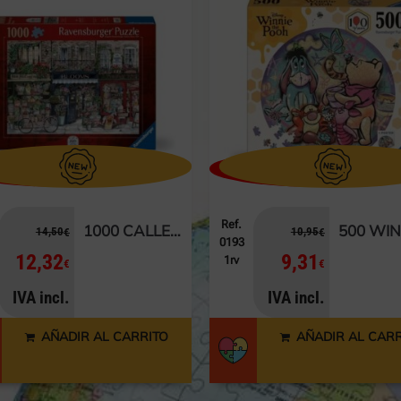
Ref.
Ref.
500 WINNIE THE POOH (REDONDO)
10,95
10,95
€
€
0193
0272
9,31
9,31
1rv
5rv
€
€
IVA incl.
IVA incl.
AÑADIR AL CARRITO
AÑADIR