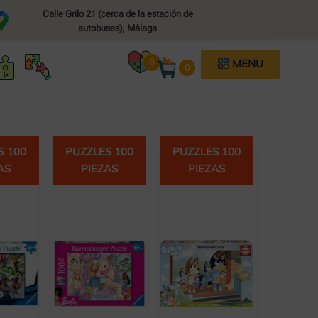
Calle Grilo 21 (cerca de la estación de
autobuses), Málaga​
PUZZLES POR PIEZAS
0
MENU
0
PUZZLES INFANTILES
PUZZLES 3D
S 100
PUZZLES 100
PUZZLES 100
AS
PIEZAS
PIEZAS
JUEGOS DE INGENIO / MESA
CLASIFICADO POR MARCAS
NOVEDADES (POR AÑO)