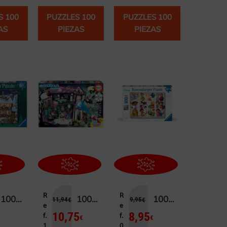
S 100
PUZZLES 100
PUZZLES 100
AS
PIEZAS
PIEZAS
R
R
100 CASA DE NAVIDAD
100 CASA ENCANTADA, MISTERIOSO PUZZLE JUNIOR
100 DISNEY
11,94
9,95
€
€
e
e
10,75
8,95
f.
f.
€
€
€
1
0