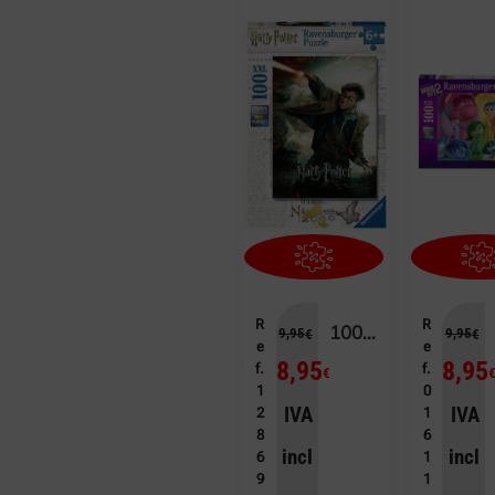
R
R
100 HARRY POTTER EN ACCIÓN
9,95
9,95
€
€
e
e
8,95
8,95
f.
f.
€
1
0
IVA
IVA
2
1
8
6
incl
incl
6
1
9
1