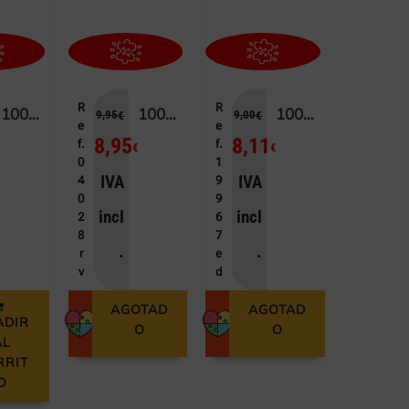
ACCESORIOS
BLOG / NOTICIAS
R
R
100 AVENGERS
100 BARBIE
100 BLUEY (MADERA)
9,95
9,00
€
€
e
e
8,95
8,11
f.
f.
€
€
€
0
1
IVA
IVA
4
9
Acceso usuario
0
9
incl
incl
2
6
8
7
.
.
r
e
v
d
AGOTAD
AGOTAD
ADIR
O
O
AL
RRIT
O