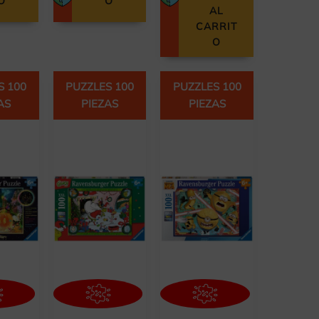
O
O
AL
CARRIT
O
S 100
PUZZLES 100
PUZZLES 100
AS
PIEZAS
PIEZAS