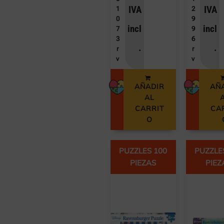
IVA
IVA
1
2
0
9
incl
incl
7
9
3
6
.
.
r
r
v
v
AÑADIR
AÑ
AL
CARRIT
CA
O
PUZZLES 100
PUZZLE
PIEZAS
PIEZ