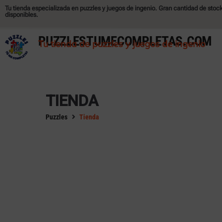
Tu tienda especializada en puzzles y juegos de ingenio. Gran cantidad de stoc
disponibles.
FILTRAR POR:
PUZZLESTUMECOMPLETAS.COM
Tu tienda de puzzles y juegos de ingenio
Disponible
Agotado
POR PIEZAS
TIENDA
ACCESORIOS
Puzzles
Tienda
JUEGOS DE MESA
PUIZZLES 2 X 50 PIEZAS
PUZZLE BATTLE
MAS
POR MARCAS
ALIPSON