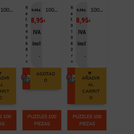
R
R
100 EL CUENTO DE CENICIENTA
100 EL GRINCH
100 GRU 4: MI VILLANO FAVORITO
9,95
9,95
€
€
e
e
8,95
8,95
f.
f.
€
€
€
0
0
IVA
IVA
4
1
0
0
incl
incl
6
6
8
2
.
.
r
r
v
v
AGOTAD
ADIR
AÑADIR
O
AL
AL
RRIT
CARRIT
O
O
S 100
PUZZLES 100
PUZZLES 100
AS
PIEZAS
PIEZAS