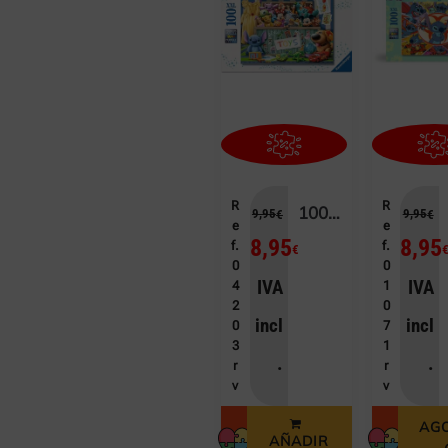
R
R
100 DISNEY PIXAR EL CAJÓN DE LOS JUGUETES
9,95
9,95
€
€
e
e
8,95
8,95
f.
f.
€
0
0
IVA
IVA
4
1
2
0
incl
incl
0
7
3
1
.
.
r
r
v
v
AG
AÑADIR