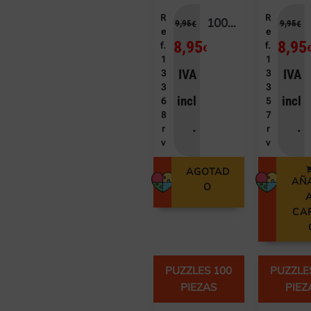
R
R
100 EL BALLET DE LAS HADAS
9,95
9,95
€
€
e
e
8,95
8,95
f.
f.
€
1
1
IVA
IVA
3
3
3
3
incl
incl
6
5
8
7
.
.
r
r
v
v
AGOTAD
AÑ
O
CA
PUZZLES 100
PUZZLE
PIEZAS
PIEZ