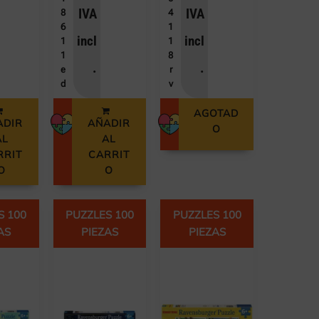
IVA
IVA
8
4
6
1
incl
incl
1
1
1
8
.
.
e
r
d
v
AGOTAD
ADIR
AÑADIR
O
AL
AL
RRIT
CARRIT
O
O
S 100
PUZZLES 100
PUZZLES 100
AS
PIEZAS
PIEZAS