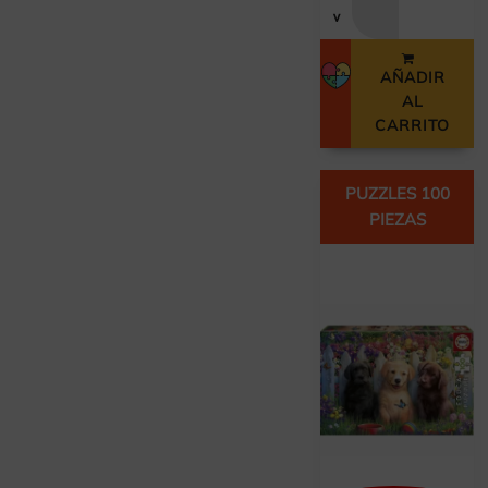
v
AÑADIR
AL
CARRITO
PUZZLES 100
PIEZAS