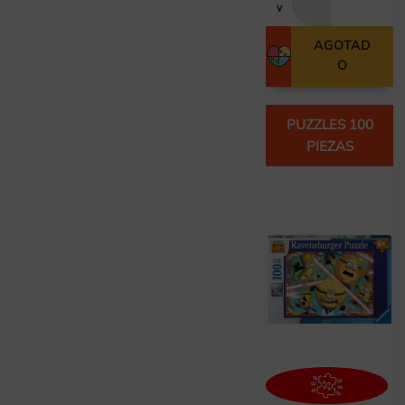
v
AGOTAD
O
PUZZLES 100
PIEZAS