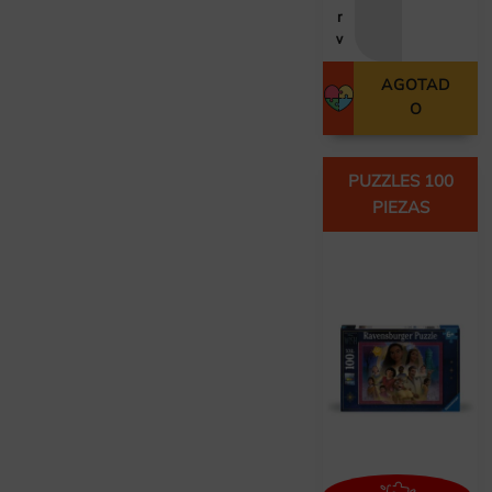
r
v
AGOTAD
O
PUZZLES 100
PIEZAS