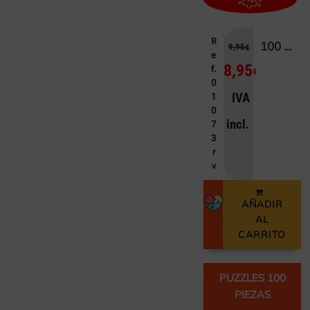
R
100 CAPITÁN AMÉRICA
9,95
€
e
8,95
f.
€
0
IVA
1
0
incl.
7
3
r
v
AÑADIR
AL
CARRITO
PUZZLES 100
PIEZAS