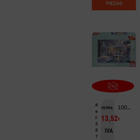
PIEZAS
R
1000 -KINKADE NAVIDAD GRACELAND®
15,90
€
e
13,52
f.
€
5
IVA
8
7