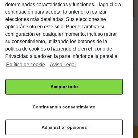
PUZZLES 1000
determinadas características y funciones. Haga clic a
PIEZAS
continuación para aceptar lo anterior o realizar
elecciones más detalladas. Sus elecciones se
aplicarán solo en este sitio. Puede cambiar su
configuración en cualquier momento, incluso retirar
su consentimiento, utilizando los botones de la
política de cookies o haciendo clic en el icono de
Privacidad situado en la parte inferior de la pantalla.
Política de cookie
-
Aviso Legal
Aceptar todo
Continuar sin consentimiento
R
1000 ALICIA EN EL PAÍS DE LAS MARAVILLAS
14,50
€
e
12,32
f.
€
Administrar opciones
0
IVA
0
0
0