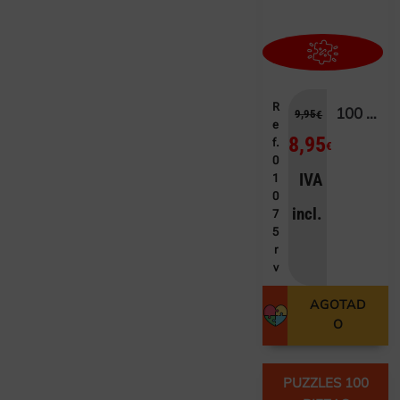
R
100 POKÉMON
9,95
€
e
8,95
f.
€
0
IVA
1
0
incl.
7
5
r
v
AGOTAD
O
PUZZLES 100