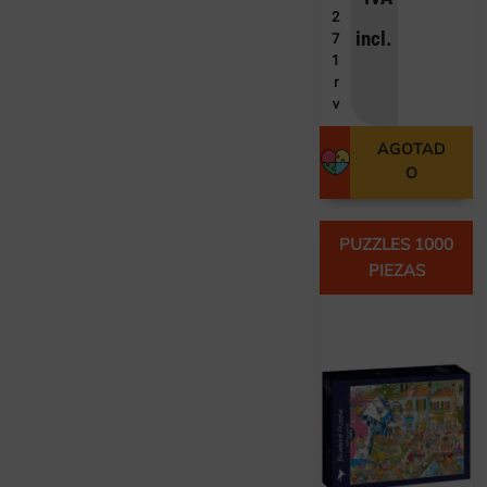
2
incl.
7
1
r
v
AGOTAD
O
PUZZLES 1000
PIEZAS