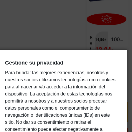
R
1000 ALBOROTO EN EL PUERTO
14,50
€
e
13,04
f.
€
9
IVA
0
Gestione su privacidad
7
incl.
Para brindar las mejores experiencias, nosotros y
8
2
nuestros socios utilizamos tecnologías como cookies
b
para almacenar y/o acceder a la información del
l
dispositivo. La aceptación de estas tecnologías nos
u
permitirá a nosotros y a nuestros socios procesar
datos personales como el comportamiento de
AGOTAD
O
navegación o identificaciones únicas (IDs) en este
sitio. No dar su consentimiento o retirar el
consentimiento puede afectar negativamente a