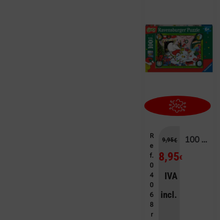
R
100 EL GRINCH
9,95
€
e
8,95
f.
€
0
IVA
4
0
incl.
6
8
r