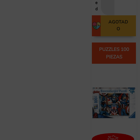
e
d
AGOTAD
O
PUZZLES 100
PIEZAS