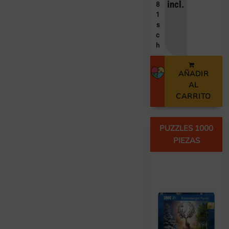
incl.
8
1
s
c
h
AÑADIR
AL
CARRITO
PUZZLES 1000
PIEZAS