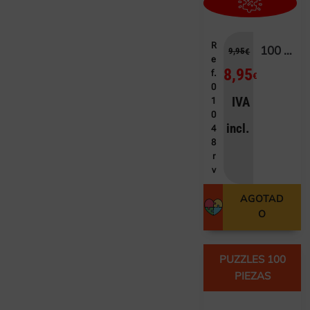
R
100 DISNEY WISH
9,95
€
e
8,95
f.
€
0
IVA
1
0
incl.
4
8
r
v
AGOTAD
O
PUZZLES 100
PIEZAS