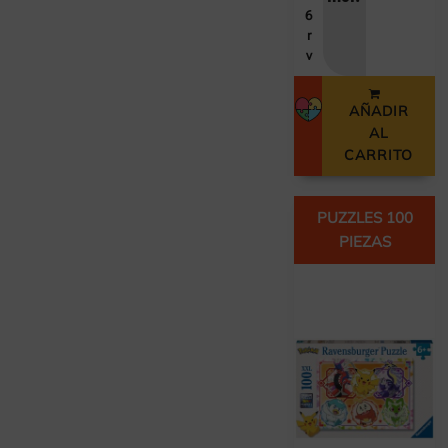
6
r
v
AÑADIR
AL
CARRITO
PUZZLES 100
PIEZAS