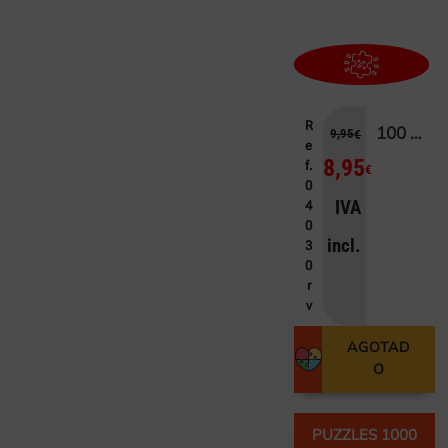
R
100 STITCH
9,95
€
e
8,95
f.
€
0
IVA
4
0
incl.
3
0
r
v
AGOTAD
O
PUZZLES 1000